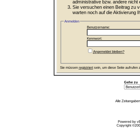
administrative bzw. andere nicht 
Sie versuchen einen Beitrag zu 
warten noch auf die Aktivierung I
Anmelden
Benutzername:
Kennwort:
Angemeldet bleiben?
Sie müssen
registriert
sein, um diese Seite aufrufen 
Gehe zu
Alle Zeitangaben
Powered by vBu
Copyright ©2000